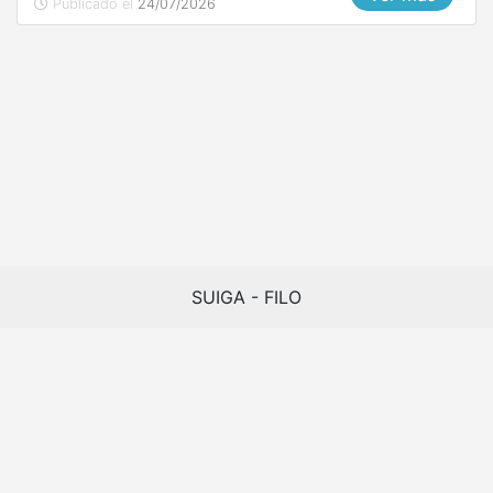
Publicado el
24/07/2026
Recomendación importante
Por favor, complete el formulario
una sola vez
detallando claramente su DNI y el error percibido
para agilizar la atención de su caso.
SUIGA - FILO